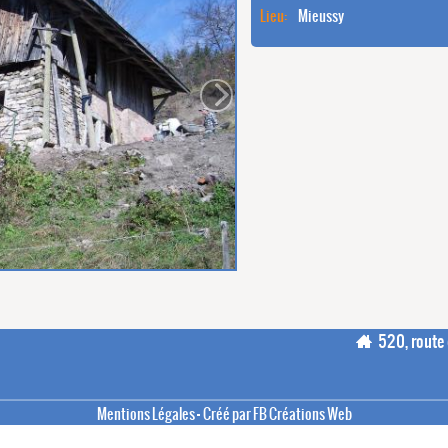
Lieu:
Mieussy
520, route 
-
Mentions Légales
Créé par FB Créations Web