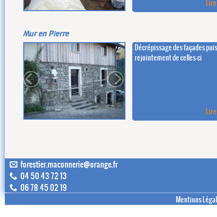
Lire
Mur en Pierre
Décrépissage des façades pui
rejointement de celles-ci
Lire
forestier.maconnerie@orange.fr
04 50 43 72 13
06 78 45 02 19
Mentions Léga